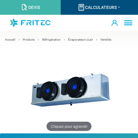
DEVIS
CALCULATEURS
Accueil
Produits
Réfrigération
Évaporateurs à air
Ventilés
Cliquez pour agrandir