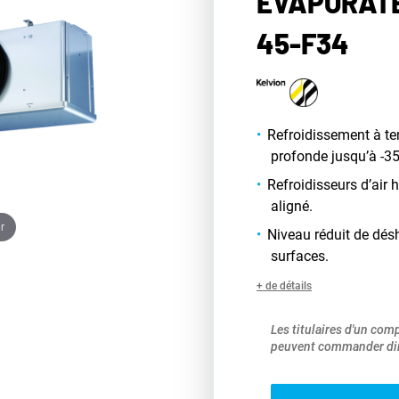
ÉVAPORATE
45-F34
Refroidissement à t
profonde jusqu’à -35
Refroidisseurs d’air
aligné.
r
Niveau réduit de dés
surfaces.
+ de détails
Les titulaires d'un com
peuvent commander dir