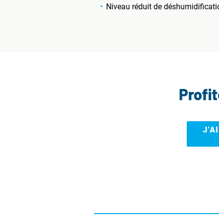
Niveau réduit de déshumidificati
Profi
J’A