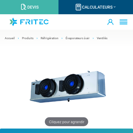
DEVIS
CALCULATEURS
Accueil
Produits
Réfrigération
Évaporateurs à air
Ventilés
Cliquez pour agrandir