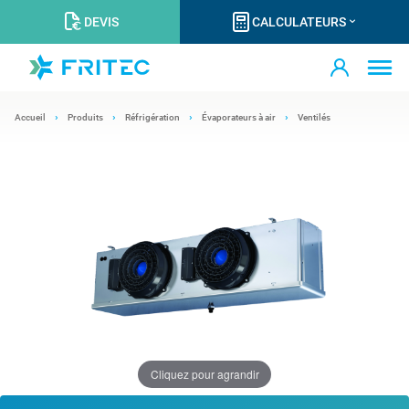
DEVIS
CALCULATEURS
Accueil
Produits
Réfrigération
Évaporateurs à air
Ventilés
Cliquez pour agrandir