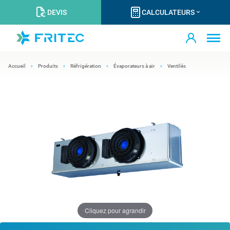
DEVIS
CALCULATEURS
Accueil
Produits
Réfrigération
Évaporateurs à air
Ventilés
Cliquez pour agrandir