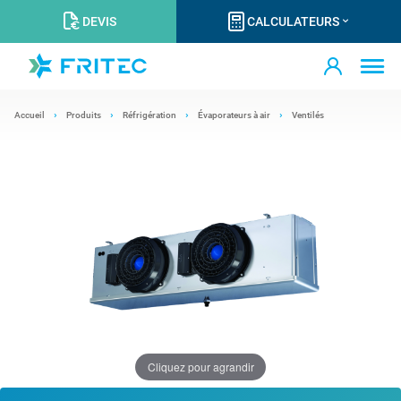
DEVIS
CALCULATEURS
Accueil
Produits
Réfrigération
Évaporateurs à air
Ventilés
Cliquez pour agrandir