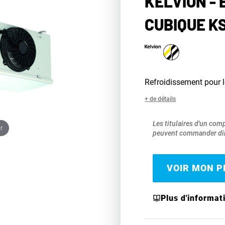
KELVION -
CUBIQUE K
Refroidissement pour 
+ de détails
Les titulaires d'un com
r
peuvent commander dir
VOIR MON PR
Plus d'informat