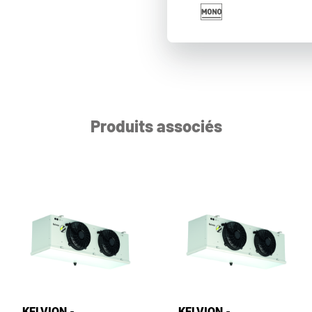
Produits associés
KELVION -
KELVION -