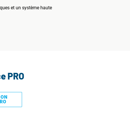
iques et un système haute
ce PRO
MON
PRO