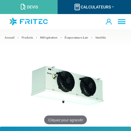
DEVIS
CALCULATEURS
Accueil
Produits
Réfrigération
Évaporateurs à air
Ventilés
Cliquez pour agrandir