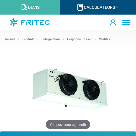
DEVIS
CALCULATEURS
Accueil
Produits
Réfrigération
Évaporateurs à air
Ventilés
Cliquez pour agrandir