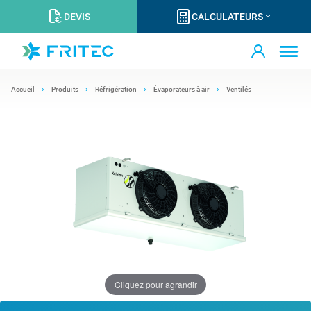
DEVIS
CALCULATEURS
Accueil
Produits
Réfrigération
Évaporateurs à air
Ventilés
Cliquez pour agrandir