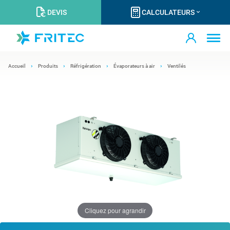
DEVIS
CALCULATEURS
Accueil
Produits
Réfrigération
Évaporateurs à air
Ventilés
Cliquez pour agrandir