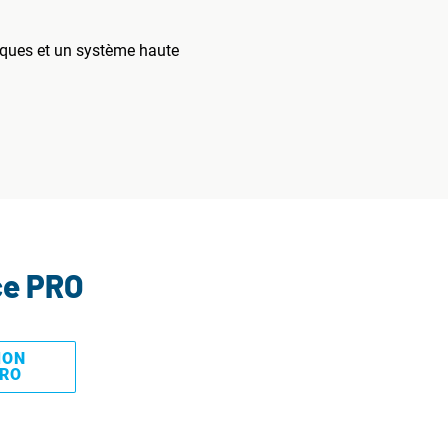
iques et un système haute
ce PRO
MON
PRO