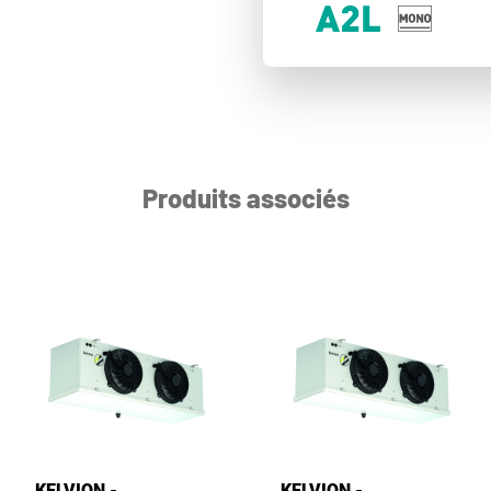
Produits associés
KELVION -
KELVION -