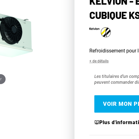
KELVION -
CUBIQUE K
Refroidissement pour 
+ de détails
Les titulaires d'un com
r
peuvent commander dir
VOIR MON PR
Plus d'informat