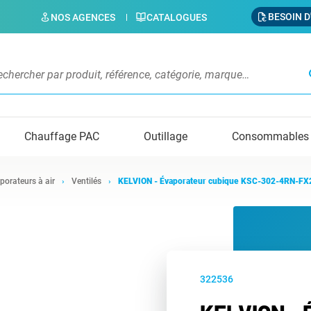
BESOIN D
NOS AGENCES
CATALOGUES
s
Chauffage PAC
Outillage
Consommables
porateurs à air
Ventilés
KELVION - Évaporateur cubique KSC-302-4RN-FX
322536