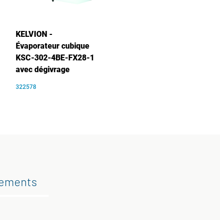
KELVION -
Évaporateur cubique
KSC-302-4BE-FX28-1
avec dégivrage
322578
gements