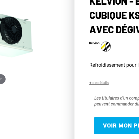
KELVION -
CUBIQUE K
AVEC DÉGI
Refroidissement pour 
r
+ de détails
Les titulaires d'un com
peuvent commander dir
VOIR MON PR