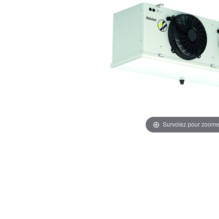
Survolez pour zoome