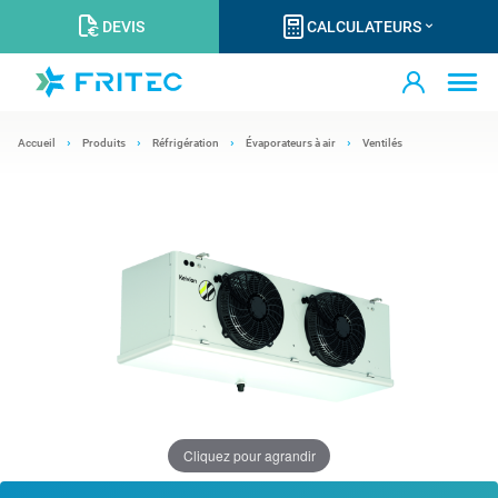
DEVIS
CALCULATEURS
Accueil
Produits
Réfrigération
Évaporateurs à air
Ventilés
Cliquez pour agrandir