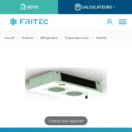
DEVIS
CALCULATEURS
Accueil
Produits
Réfrigération
Évaporateurs à air
Ventilés
Cliquez pour agrandir