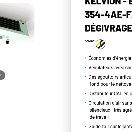
KELVION -
354-4AE-F
DÉGIVRAG
Économies d’énergie 
Ventilateurs avec ch
r
Des égouttoirs artic
fond pour le nettoy
Distributeur CAL en 
Circulation d’air san
silencieux : très ag
de travail
Guide l’air sur le pla