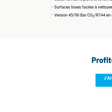
Surfaces lisses faciles à nettoye
Version 45/90 Bar CO
/R744 en 
2
Profi
J’A