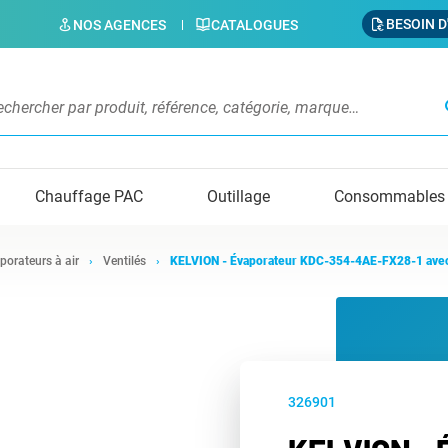
BESOIN D
NOS AGENCES
CATALOGUES
s
Chauffage PAC
Outillage
Consommables
porateurs à air
Ventilés
KELVION - Évaporateur KDC-354-4AE-FX28-1 avec
326901