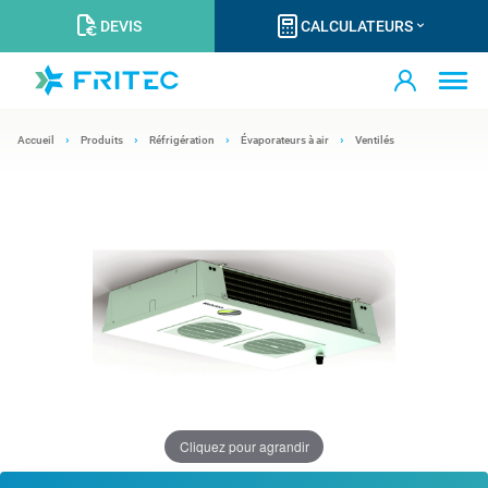
DEVIS
CALCULATEURS
Accueil
Produits
Réfrigération
Évaporateurs à air
Ventilés
Cliquez pour agrandir