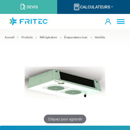
DEVIS
CALCULATEURS
Accueil
Produits
Réfrigération
Évaporateurs à air
Ventilés
Cliquez pour agrandir