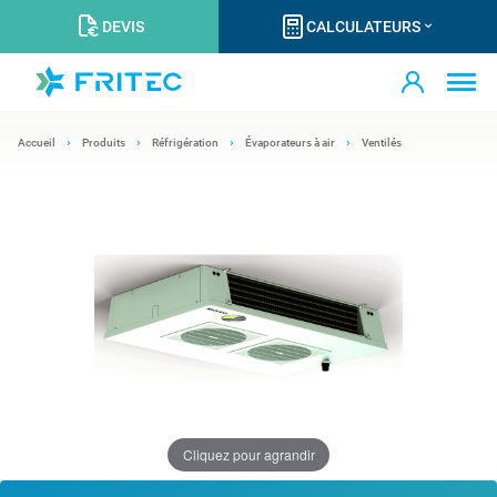
DEVIS
CALCULATEURS
Accueil
Produits
Réfrigération
Évaporateurs à air
Ventilés
Cliquez pour agrandir