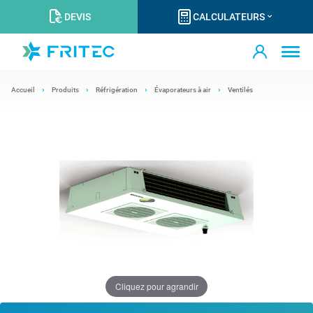
DEVIS
CALCULATEURS
Accueil
Produits
Réfrigération
Évaporateurs à air
Ventilés
Cliquez pour agrandir