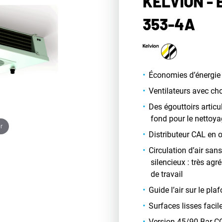
KELVION -
353-4A
Économies d’énergie 
Ventilateurs avec ch
Des égouttoirs artic
fond pour le nettoy
r
Distributeur CAL en 
Circulation d’air san
silencieux : très ag
de travail
Guide l’air sur le pla
Surfaces lisses facil
Version 45/90 Bar C