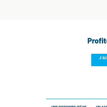
Profi
J’A
UNE DISPONIBILITÉ DE
UN AC