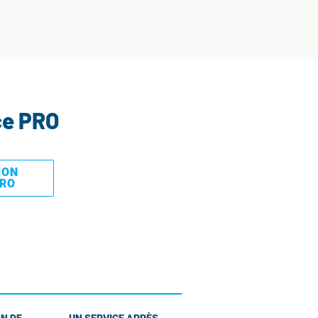
ce PRO
MON
PRO
N DE
UN SERVICE APRÈS