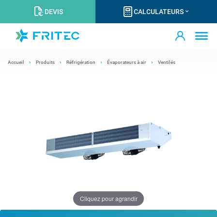
DEVIS
CALCULATEURS
Accueil
Produits
Réfrigération
Évaporateurs à air
Ventilés
Cliquez pour agrandir