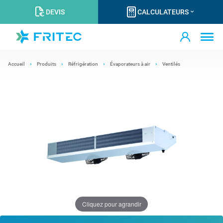
DEVIS
CALCULATEURS
Accueil
Produits
Réfrigération
Évaporateurs à air
Ventilés
Cliquez pour agrandir