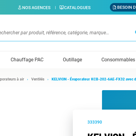
BESOIN D
NOS AGENCES
CATALOGUES
s
Chauffage PAC
Outillage
Consommables
porateurs à air
Ventilés
KELVION - Évaporateur KCB-202-6AE-FX32 avec d
333390