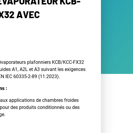
 ÉVAPORATEUR KCB-
X32 AVEC
E
évaporateurs plafonniers KCB/KCC-FX32
luides A1, A2L et A3 suivant les exigences
N IEC 60335-2-89 (11.2023).
ns :
 aux applications de chambres froides
, pour des produits conditionnés ou des
ge.