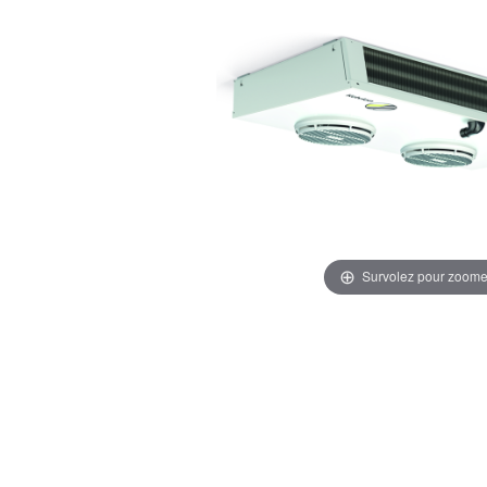
Survolez pour zoome