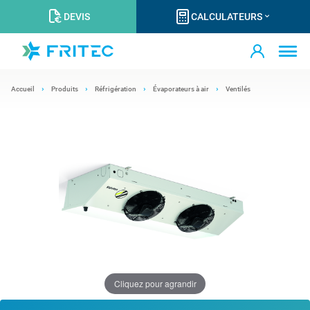
DEVIS
CALCULATEURS
Accueil
Produits
Réfrigération
Évaporateurs à air
Ventilés
Cliquez pour agrandir