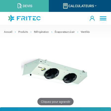
DEVIS
CALCULATEURS
Accueil
Produits
Réfrigération
Évaporateurs à air
Ventilés
Cliquez pour agrandir