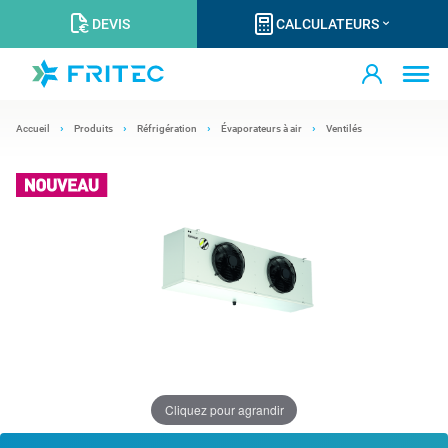
DEVIS
CALCULATEURS
Accueil
Produits
Réfrigération
Évaporateurs à air
Ventilés
Cliquez pour agrandir