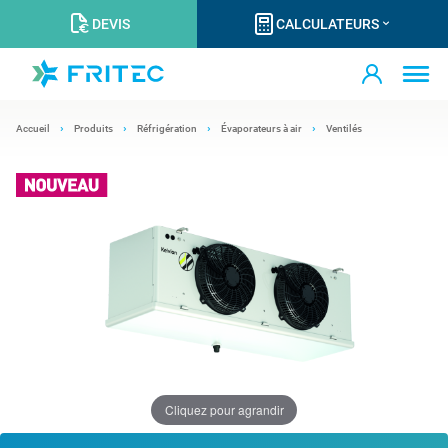
DEVIS
CALCULATEURS
Accueil
Produits
Réfrigération
Évaporateurs à air
Ventilés
Cliquez pour agrandir