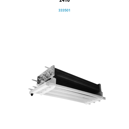
2410
333501