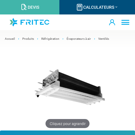
DEVIS
CALCULATEURS
Accueil
Produits
Réfrigération
Évaporateurs à air
Ventilés
Cliquez pour agrandir