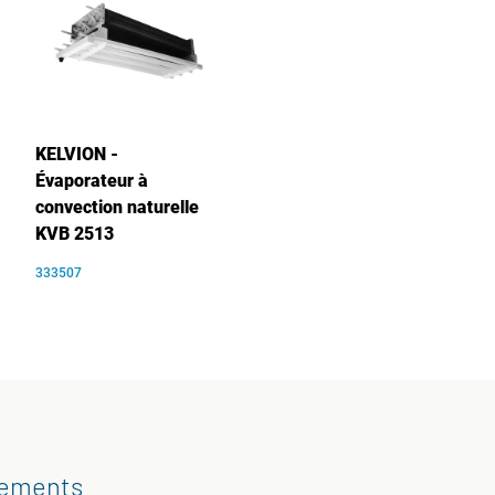
KELVION -
Évaporateur à
convection naturelle
KVB 2513
333507
gements