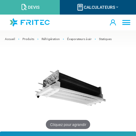
DEVIS
CALCULATEURS
Accueil
Produits
Réfrigération
Évaporateurs à air
Statiques
Cliquez pour agrandir