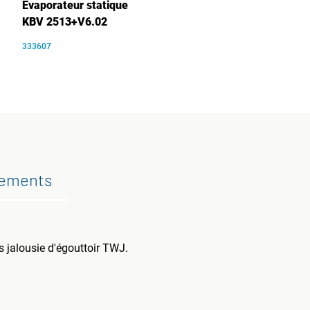
Évaporateur statique
KBV 2513+V6.02
333607
gements
s jalousie d'égouttoir TWJ.