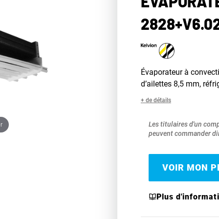
ÉVAPORATE
2828+V6.0
Évaporateur à convecti
d’ailettes 8,5 mm, réfr
+ de détails
r
Les titulaires d'un com
peuvent commander dir
VOIR MON PR
Plus d'informat