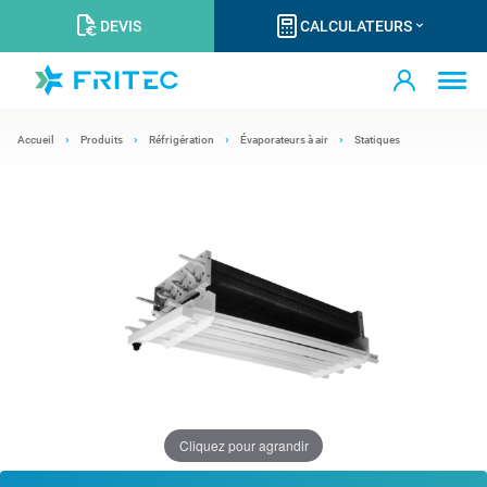
DEVIS
CALCULATEURS
Accueil
Produits
Réfrigération
Évaporateurs à air
Statiques
Cliquez pour agrandir