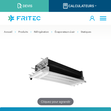
DEVIS
CALCULATEURS
Accueil
Produits
Réfrigération
Évaporateurs à air
Statiques
Cliquez pour agrandir