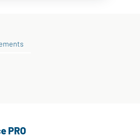
gements
ce PRO