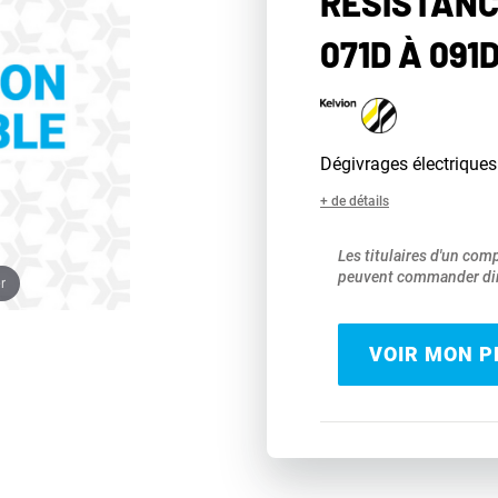
RÉSISTANC
071D À 091
Dégivrages électriques 
+ de détails
Les titulaires d'un com
peuvent commander dir
r
VOIR MON PR