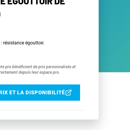
E ÉGOUTTOIR DE
D
: résistance égouttoir.
pte pro bénéficient de prix personnalisés et
ectement depuis leur espace pro.
IX ET LA DISPONIBILITÉ