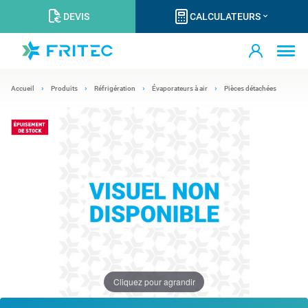
DEVIS
CALCULATEURS
Accueil
Produits
Réfrigération
Évaporateurs à air
Pièces détachées
Cliquez pour agrandir