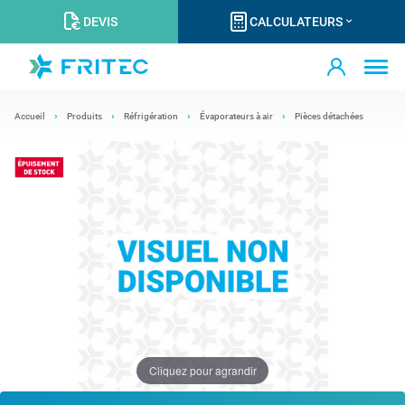
DEVIS
CALCULATEURS
Accueil
Produits
Réfrigération
Évaporateurs à air
Pièces détachées
Cliquez pour agrandir