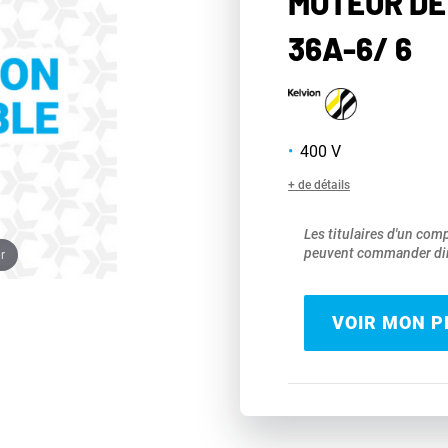
MOTEUR DE
36A-6/ 6
400 V
+ de détails
Les titulaires d'un com
peuvent commander dir
r
VOIR MON PR