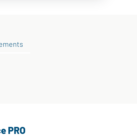
gements
ce PRO