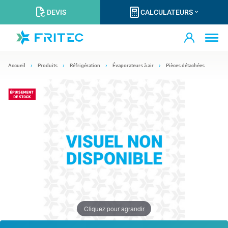
DEVIS
CALCULATEURS
Accueil
Produits
Réfrigération
Évaporateurs à air
Pièces détachées
Cliquez pour agrandir