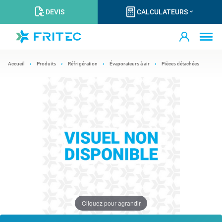
DEVIS
CALCULATEURS
Accueil
Produits
Réfrigération
Évaporateurs à air
Pièces détachées
Cliquez pour agrandir