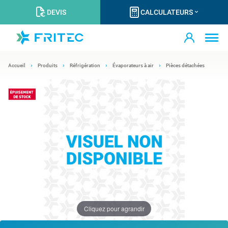
DEVIS
CALCULATEURS
Accueil
Produits
Réfrigération
Évaporateurs à air
Pièces détachées
Cliquez pour agrandir