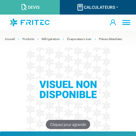
DEVIS
CALCULATEURS
Accueil
Produits
Réfrigération
Évaporateurs à air
Pièces détachées
Cliquez pour agrandir