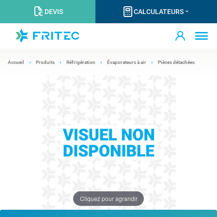
DEVIS
CALCULATEURS
Accueil
Produits
Réfrigération
Évaporateurs à air
Pièces détachées
Cliquez pour agrandir