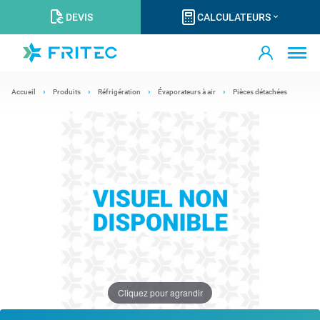
DEVIS
CALCULATEURS
Accueil
Produits
Réfrigération
Évaporateurs à air
Pièces détachées
Cliquez pour agrandir