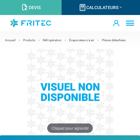
DEVIS
CALCULATEURS
Accueil
Produits
Réfrigération
Évaporateurs à air
Pièces détachées
Cliquez pour agrandir