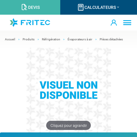
DEVIS
CALCULATEURS
Accueil
Produits
Réfrigération
Évaporateurs à air
Pièces détachées
Cliquez pour agrandir