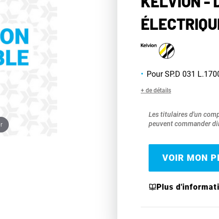
KELVION -
ÉLECTRIQUE
Pour SP.D 031 L.1700
+ de détails
Les titulaires d'un com
peuvent commander dir
r
VOIR MON PR
Plus d'informat