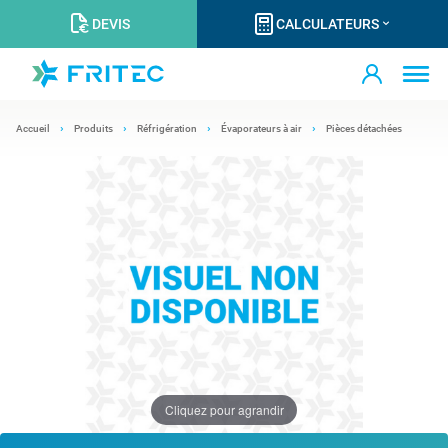
DEVIS
CALCULATEURS
Accueil
Produits
Réfrigération
Évaporateurs à air
Pièces détachées
Cliquez pour agrandir