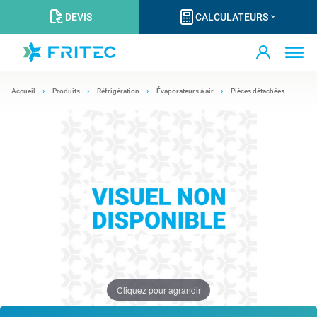
DEVIS
CALCULATEURS
Accueil
Produits
Réfrigération
Évaporateurs à air
Pièces détachées
Cliquez pour agrandir