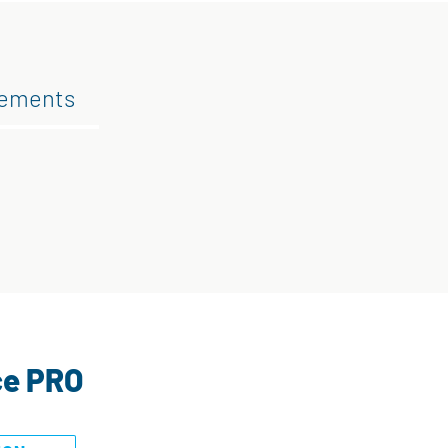
gements
ce PRO